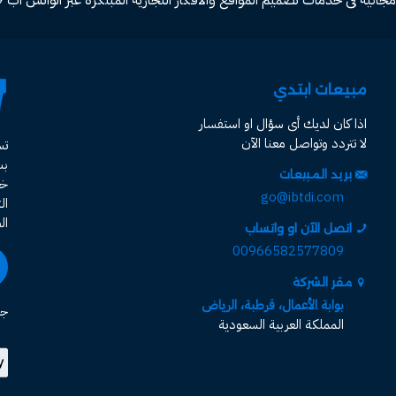
مبيعات ابتدي
اذا كان لديك أى سؤال او استفسار
لا تتردد وتواصل معنا الآن
ت
ب
بريد المبيعات
خد
go@ibtdi.com
ال
ال
اتصل الآن او واتساب
00966582577809
مقر الشركة
بوابة الأعمال، قرطبة، الرياض
جم
المملكة العربية السعودية