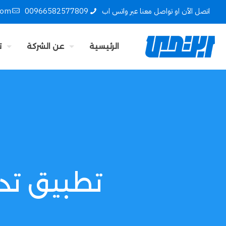
اتصل الآن او تواصل معنا عبر واتس اب
00966582577809
com
الرئيسية
عن الشركة
ت
تطبيق تدر