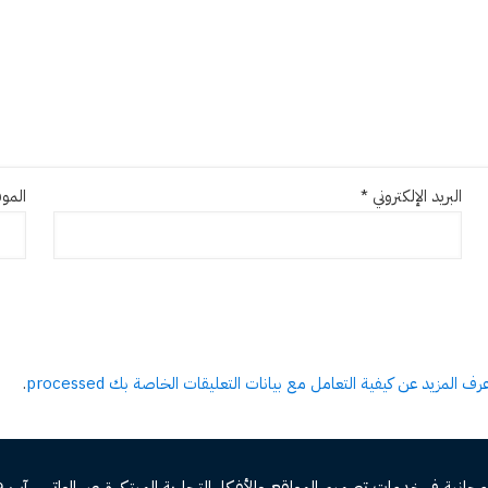
البريد الإلكتروني
*
الموق
عرف المزيد عن كيفية التعامل مع بيانات التعليقات الخاصة بك processed
.
ة فى خدمات تصميم المواقع والأفكار التجارية المبتكرة عبر الواتس آب 00966582577809