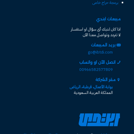
برمجة حراج خاص
مبيعات ابتدي
اذا كان لديك أى سؤال او استفسار
لا تتردد وتواصل معنا الآن
بريد المبيعات
go@ibtdi.com
اتصل الآن او واتساب
00966582577809
مقر الشركة
بوابة الأعمال، قرطبة، الرياض
المملكة العربية السعودية