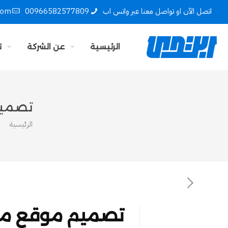
اتصل الآن او تواصل معنا عبر واتس اب
00966582577809
com
الرئيسية
عن الشركة
ت
تصميم م
الرئيسية
تصميم موقع مثل حراج