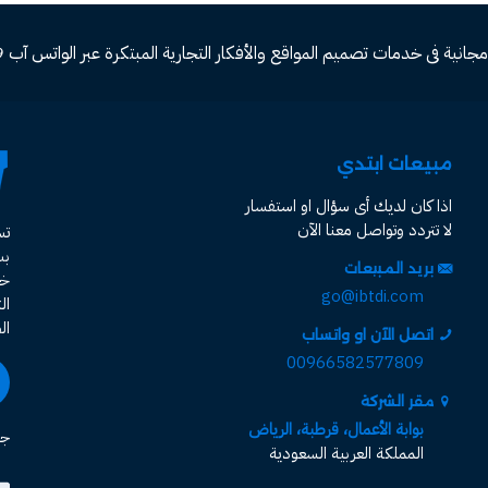
ة فى خدمات تصميم المواقع والأفكار التجارية المبتكرة عبر الواتس آب 00966582577809
مبيعات ابتدي
اذا كان لديك أى سؤال او استفسار
لا تتردد وتواصل معنا الآن
ت
ب
بريد المبيعات
خد
go@ibtdi.com
ال
ال
اتصل الآن او واتساب
00966582577809
مقر الشركة
بوابة الأعمال، قرطبة، الرياض
جم
المملكة العربية السعودية