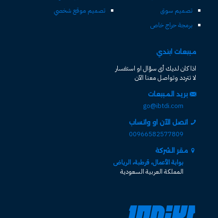
تصميم سوق
تصميم موقع شخصي
برمجة حراج خاص
مبيعات ابتدي
اذا كان لديك أى سؤال او استفسار
لا تتردد وتواصل معنا الآن
بريد المبيعات
go@ibtdi.com
اتصل الآن او واتساب
00966582577809
مقر الشركة
بوابة الأعمال، قرطبة، الرياض
المملكة العربية السعودية