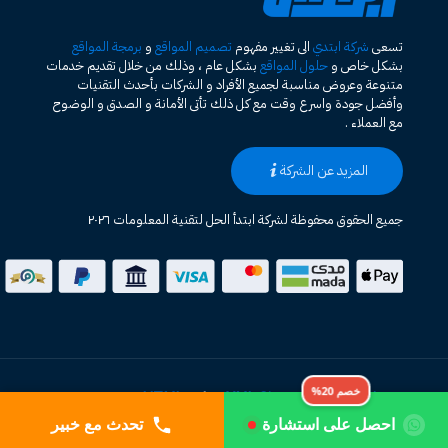
تسعى
شركة ابتدي
الى تغيير مفهوم
تصميم المواقع
و
برمجة المواقع
بشكل خاص و
حلول المواقع
بشكل عام ، وذلك من خلال تقديم خدمات
متنوعة وعروض مناسبة لجميع الأفراد و الشركات بأحدث التقنيات
وأفضل جودة واسرع وقت مع كل ذلك تأتى الأمانة و الصدق و الوضوح
مع العملاء .
المزيد عن الشركة
جميع الحقوق محفوظة لشركة ابتدأ الحل لتقنية المعلومات ٢٠٢٦
خريطة الموقع HTML
XML Sitemap
|
خصم 20%
احصل على استشارة
تحدث مع خبير