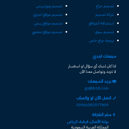
تصميم حراج
تصميم ووردبريس
شركة تصميم
تصميم موقع اخباري
استضافة المواقع
تصميم موقع رسمي
تصميم سوق
تصميم موقع شخصي
برمجة حراج خاص
مبيعات ابتدي
اذا كان لديك أى سؤال او استفسار
لا تتردد وتواصل معنا الآن
بريد المبيعات
go@ibtdi.com
اتصل الآن او واتساب
00966582577809
مقر الشركة
بوابة الأعمال، قرطبة، الرياض
المملكة العربية السعودية