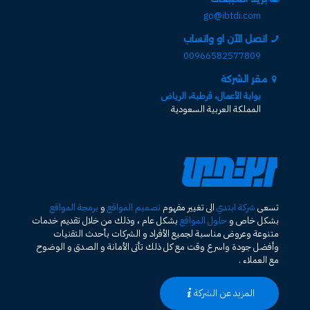
go@ibtdi.com
اتصل الآن او واتساب
00966582577809
مقر الشركة
بوابة الأعمال، قرطبة، الرياض
المملكة العربية السعودية
تسعى
شركة ابتدي
الى تغيير مفهوم
تصميم المواقع
و
برمجة المواقع
بشكل خاص و
حلول المواقع
بشكل عام ، وذلك من خلال تقديم خدمات
متنوعة وعروض مناسبة لجميع الأفراد و الشركات بأحدث التقنيات
وأفضل جودة واسرع وقت مع كل ذلك تأتى الأمانة و الصدق و الوضوح
مع العملاء .
المزيد عن الشركة