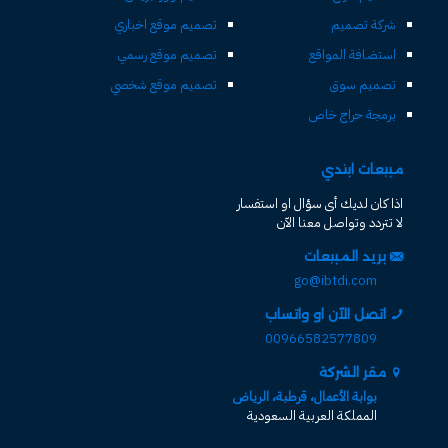
شركة تصميم
تصميم موقع اخباري
استضافة المواقع
تصميم موقع رسمي
تصميم سوق
تصميم موقع شخصي
برمجة حراج خاص
مبيعات ابتدي
اذا كان لديك أى سؤال او استفسار
لا تتردد وتواصل معنا الآن
بريد المبيعات
go@ibtdi.com
اتصل الآن او واتساب
00966582577809
مقر الشركة
بوابة الأعمال، قرطبة، الرياض
المملكة العربية السعودية