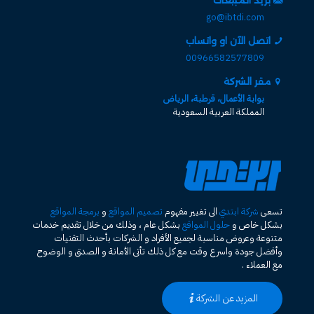
بريد المبيعات
go@ibtdi.com
اتصل الآن او واتساب
00966582577809
مقر الشركة
بوابة الأعمال، قرطبة، الرياض
المملكة العربية السعودية
تسعى
شركة ابتدي
الى تغيير مفهوم
تصميم المواقع
و
برمجة المواقع
بشكل خاص و
حلول المواقع
بشكل عام ، وذلك من خلال تقديم خدمات
متنوعة وعروض مناسبة لجميع الأفراد و الشركات بأحدث التقنيات
وأفضل جودة واسرع وقت مع كل ذلك تأتى الأمانة و الصدق و الوضوح
مع العملاء .
المزيد عن الشركة