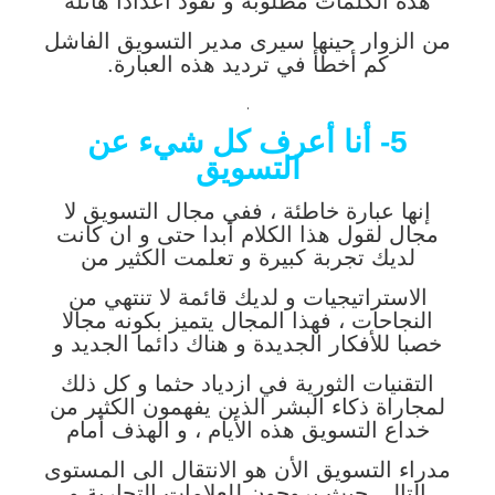
هذه الكلمات مطلوبة و تقود أعدادا هائلة
من الزوار حينها سيرى مدير التسويق الفاشل
كم أخطأ في ترديد هذه العبارة.
.
5- أنا أعرف كل شيء عن
التسويق
إنها عبارة خاطئة ، ففي مجال التسويق لا
مجال لقول هذا الكلام أبدا حتى و ان كانت
لديك تجربة كبيرة و تعلمت الكثير من
الاستراتيجيات و لديك قائمة لا تنتهي من
النجاحات ، فهذا المجال يتميز بكونه مجالا
خصبا للأفكار الجديدة و هناك دائما الجديد و
التقنيات الثورية في ازدياد حثما و كل ذلك
لمجاراة ذكاء البشر الذين يفهمون الكثير من
خداع التسويق هذه الأيام ، و الهذف أمام
مدراء التسويق الأن هو الانتقال الى المستوى
التالي حيث يروجون للعلامات التجارية و