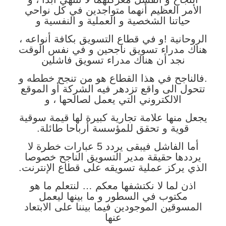
الأمر العظيم أنهما متواجدين في كل نواحي
حياتنا الشخصية و العملية و النفسية و
الروحانية !و في قطاع التسويق بكافة أنواعه ،
هناك مدراء تسويق ناجحين و في نفس الوقت
نجد أن هناك مدراء تسويق فاشلين
.
فالناجح في هذا القطاع هو من تنجح خططه و
تتحول الى واقع تزدهر فيه الشركة أو الموقع
الالكتروني التي يعمل لصالحها ، و
يجعل منها علامة تجارية كبيرة لها قيمة سوقية
قوية و تحقق للمؤسسة أرباحا طائلة.
أما الفاشل فيبقى يردد 5 عبارات خطرة لا
يرددها حقيقة مدير التسويق الناجح خصوصا
الذي يركز عملية تسويقه على قطاع الإنترنت.
اذن لما لا نكتشفها معكم … لنتعلم ما هو
مكتوب في السطور و ما بينها ليعمل
المسوقين الموجودين فيما بيننا على الابتعاد
عنها