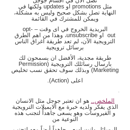
تصل الان في اقسام جوجل
مثل promotions او updates ولكنها في
النهاية تصل بشكل صحيح وليس به مشكلة،
ويمكن للمشترك في القائمة
البريدية الخروج في اى وقت – opt-
out او unsubscribe، وهذا من اهم الطرق
الترويجية الآن، لم تعد طريقة اغراق الناس
برسائل ترويجية
طريقة مجدية، الأفضل ان يسمحون لك
بارسال رسائلك الترويجية (Permission
Marketing) وبذلك سوف تحقق نسب تخليص
اعلى (Action).
.
الملخص..
هو ان تعتبر جوجل مثل الانسان
الذى يفكر ولديه خبرة مع الايميلات الترويجية
و الفيروسات وهو يسعى جاهداً لتجنب هذه
النوعية من
الرسائل وانت اسعى جاهداً أيضاً معه لتجنب