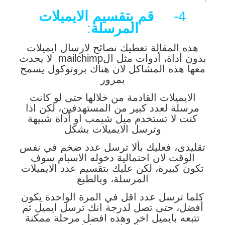
4-
قم بتقسيم الايميلات
المرسلة
:
هذه المقالة تعطيك نصائح لارسال ايميلات
بدون أداة، أدوات مثل الmailchimp لا يحدث
معها هذه المشاكل لان هناك بروتوكول يسمح
بمرور
الايميلات القادمة من خلالها حتى لو كانت
مرسلة لعدد كبير من المستهدفين، لكن اذا
كنت لا تستخدم ميل شيمب او أداة شبيهة
وترسل الايميلات بشكل
تقليدى، فعليك بألا ترسل عدد ضخم في نفس
الوقت لان احتمالية دخوله الاسبام سوف
تكون كبيرة، لكن عليك بتقسيم عدد الايميلات
المرسلة، وبالطبع
كلما ترسل عدد اقل في المرة الواحدة يكون
أفضل، حتى تصل لدرجة انك ترسل ايميل ثم
تتبعه بايميل اخر وهذه افضل مرحلة ممكنة