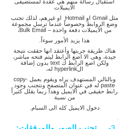
استقبال رسالة منهم هي عقدة لمستضيفى
الايميلات
مثل Gmail او Hotmail او غيرهم، لذلك تجنب
وضع الروابط وخصوصاً عندما ترسل مجموعة
من الايميلات دفعة واحدة – Bulk Email،
هذا يزيد الأمور سوءاً.
هناك طريقة جربتها وأعتقد انها حققت نتيجة
جيدة، وهى الا اضع الرابط ليتم فتحه مباشر،
ولكن اضع الرابط ك text بدون إضافة
الhyperlink له،
وبالتالي المستهدف يراه ويقوم بعمل copy-
paste له في عنوان المتصفح ونتجنب وجود
رابط حقيقى في الايميل وهذا ربما يقلل كثيراً
من نسبة
دخول الايميل كله الى السبام.
.
3-
تجنب الصور والمرفقات: