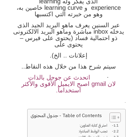
الذى يفكر وله learning
experience و learning curve خاصين به،
وهو من خبرته التي اكتسبها
عبر السنين يعرف ماهو البريد الجيد الذى
يدخله inbox مباشرة وماهو البريد الالكترونى
ذو احتمالية فساد (يحتوى على فيرس –
يحتوى على
إعلانات .. الخ).
سيتم شرح هذا من خلال هذه النقاط..
·
اتحدث عن جوجل بالذات
لان
gmail
اصبح الايميل الأقوى والأكثر
استخداماً.
.
Table of Contents - جدول المحتوى
1- احذر في كتابة العناوين:
2- تجنب الروابط المباشرة: