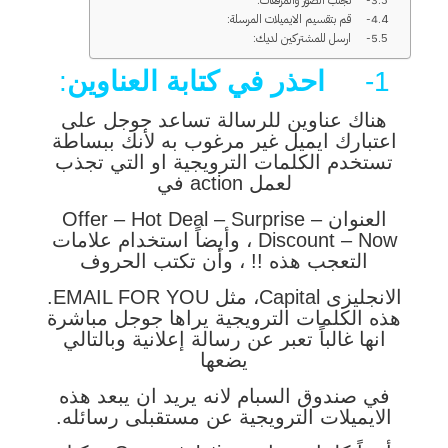
3- تجنب الصور والمرفقات:
4- قم بتقسيم الايميلات المرسلة:
5- ارسل للمشتركين لديك:
1-
احذر في كتابة العناوين
:
هناك عناوين للرسالة تساعد جوجل على
اعتبارك ايميل غير مرغوب به لأنك ببساطة
تستخدم الكلمات الترويجية او التي تجذب
لعمل action في
العنوان Offer – Hot Deal – Surprise –
Discount – Now ، وأيضاً استخدام علامات
التعجب هذه !! ، وأن تكتب الحروف
الانجليزى Capital، مثل EMAIL FOR YOU.
هذه الكلمات الترويجية يراها جوجل مباشرة
انها غالباً تعبر عن رسالة إعلانية وبالتالي
يضعها
في صندوق السبام لانه يريد ان يبعد هذه
الايميلات الترويجية عن مستقبلى رسائله.