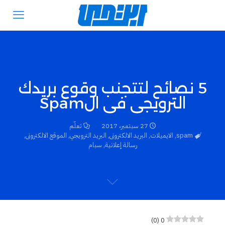
5 نصائح لتتجنب وقوع بريدك
الترويجى فى الSpam
27 سبتمبر، 2017
تعلّم
spam
,
الايميلات
,
البريد الالكترونى
,
البريد الترويجي
,
الموقع الالكترونى
,
رسالة إعلانية
,
سبام
)
0
(
0