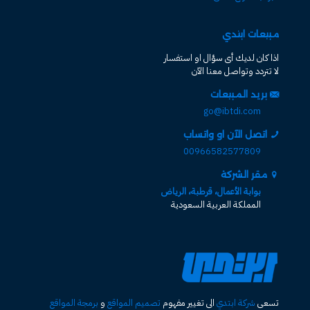
مبيعات ابتدي
اذا كان لديك أى سؤال او استفسار
لا تتردد وتواصل معنا الآن
بريد المبيعات
go@ibtdi.com
اتصل الآن او واتساب
00966582577809
مقر الشركة
بوابة الأعمال، قرطبة، الرياض
المملكة العربية السعودية
تسعى
شركة ابتدي
الى تغيير مفهوم
تصميم المواقع
و
برمجة المواقع