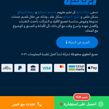
تسعى
شركة ابتدي
الى تغيير مفهوم
تصميم المواقع
و
برمجة المواقع
بشكل خاص و
حلول المواقع
بشكل عام ، وذلك من خلال تقديم خدمات
متنوعة وعروض مناسبة لجميع الأفراد و الشركات بأحدث التقنيات
وأفضل جودة واسرع وقت مع كل ذلك تأتى الأمانة و الصدق و الوضوح
مع العملاء .
المزيد عن الشركة
جميع الحقوق محفوظة لشركة ابتدأ الحل لتقنية المعلومات ٢٠٢٦
خريطة الموقع HTML
XML Sitemap
|
خصم 20%
احصل على استشارة
تحدث مع خبير