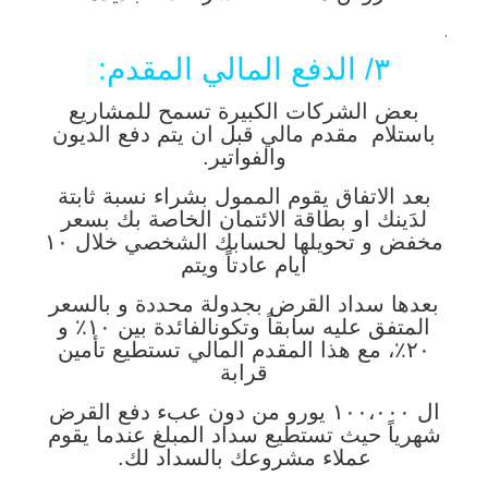
.
٣/ الدفع المالي المقدم:
بعض الشركات الكبيرة تسمح للمشاريع
باستلام مقدم مالي قبل ان يتم دفع الديون
والفواتير.
بعد الاتفاق يقوم الممول بشراء نسبة ثابتة
لدَينك او بطاقة الائتمان الخاصة بك بسعر
مخفض و تحويلها لحسابك الشخصي خلال ١٠
ايام عادتاً ويتم
بعدها سداد القرض بجدولة محددة و بالسعر
المتفق عليه سابقاً وتكونالفائدة بين ١٠٪‏ و
٢٠٪‏، مع هذا المقدم المالي تستطيع تأمين
قرابة
ال ١٠٠،٠٠٠ يورو من دون عبء دفع القرض
شهرياً حيث تستطيع سداد المبلغ عندما يقوم
عملاء مشروعك بالسداد لك.