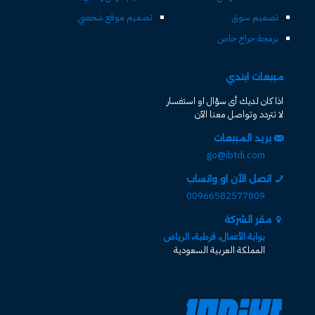
تصميم سوق
تصميم موقع شخصي
برمجة حراج خاص
مبيعات ابتدي
اذا كان لديك أى سؤال او استفسار
لا تتردد وتواصل معنا الآن
بريد المبيعات
go@ibtdi.com
اتصل الآن او واتساب
00966582577809
مقر الشركة
بوابة الأعمال، قرطبة، الرياض
المملكة العربية السعودية