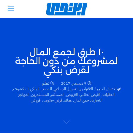
١٠ طرق لجمع المال
لمشروعك من دون الحاجة
لقرض بنكي
9 ديسمبر، 2017
تعلّم
الاعمال الخيرية
,
الاقتراض
,
التمويل الجماعي
,
السحب البنكي المكشوف
,
العقارات
,
القرض العائلي
,
القروض
,
المستثمر
,
المستثمرين
,
المواقع
التجارية
,
جمع المال
,
عملاء
,
قرض حكومي
,
قروض