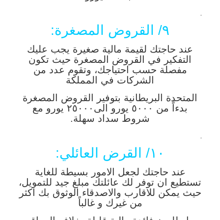
.
٩/ القروض المصغرة:
عند حاجتك لقيمة مالية صغيرة يجب عليك
التفكير في القروض المصغرة حيث تكون
مفصلة حسب احتياجك، وتقوم عدد من
الشركات في المملكة
المتحدة البريطانية بتوفير القروض المصغرة
بدءاً من ٥٠٠٠ يورو الى٢٥٠٠٠ يورو مع
شروط سداد سهلة.
.
١٠/ القرض العائلي:
عند حاجتك لجعل الامور بسيطة للغاية
تستطيع ان توفر لك عائلتك مبلغ جيد للتمويل،
حيث يمكن للاقارب والاصدقاء الوثوق بك اكثر
من غيرك و غالباً