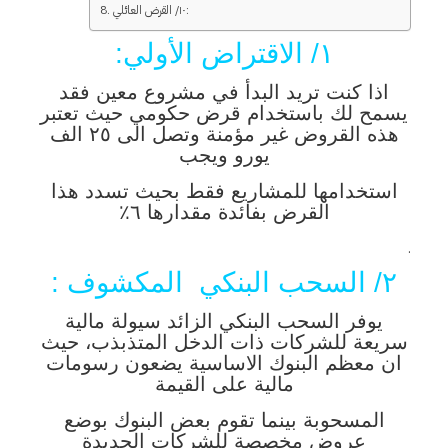
١٠/ القرض العائلي:
١/ الاقتراض الأولي:
اذا كنت تريد البدأ في مشروع معين فقد
يسمح لك باستخدام قرض حكومي حيث تعتبر
هذه القروض غير مؤمنة وتصل الى ٢٥ الف
يورو ويجب
استخدامها للمشاريع فقط بحيث تسدد هذا
القرض بفائدة مقدارها ٦٪‏
.
٢/ السحب البنكي المكشوف :
يوفر السحب البنكي الزائد سيولة مالية
سريعة للشركات ذات الدخل المتذبذب، حيث
ان معظم البنوك الاساسية يضعون رسومات
مالية على القيمة
المسحوبة بينما تقوم بعض البنوك بوضع
عروض مخصصة للشركات الجديدة