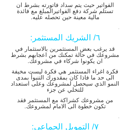
الفواتير حيث يتم سداد فاتورته بشرط ان
تستلم شركة دفع الفواتيرالمبلغ مع فائدة
مالية معينة حين تحصله عليه.
.
٦/ الشريك المستثمر:
قد يرغب بعض المستثمرين بالاستثمار في
مشروعك في حالة تمكنك من اعجابهم بشرط
ان يكونوا شركاء في مشروعك.
فكرة اغراء المستثمر هي فكرة ليست مخيفة
الى حد ما فاذا كان بمقدورك التنبوأ بمدى
النمو الذي سيحصل لمشروعك وعلى استعداد
للتخلي عن جزء
من مشروعك كشراكة مع المستثمر فقد
تكون خطوة الى الامام لمشروعك.
.
٧/ التمويل الجماعي: