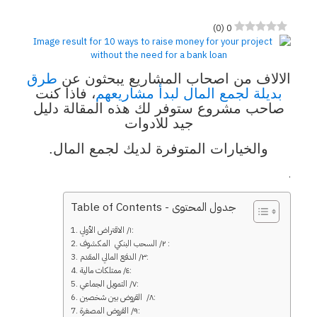
)
0
(
0
الالاف من اصحاب المشاريع يبحثون عن
طرق
بديلة لجمع المال لبدأ مشاريعهم
، فاذا كنت
صاحب مشروع ستوفر لك هذه المقالة دليل
جيد للادوات
والخيارات المتوفرة لديك لجمع المال.
.
Table of Contents - جدول المحتوى
١/ الاقتراض الأولي:
٢/ السحب البنكي المكشوف :
٣/ الدفع المالي المقدم:
٤/ ممتلكات مالية:
٧/ التمويل الجماعي:
٨/ القروض بين شخصين:
٩/ القروض المصغرة: