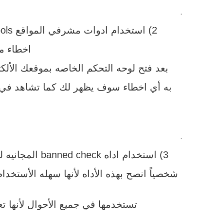
.
2) استخدام ادوات مشرفي المواقع Google webmaster tools و هي من اهم الأدوات التي انصح بها أي صاحب موقع حتي يتعرف علي
اخطاء م
بعد فتح لوحه التحكم الخاصه بموقعك الألكتروني علي هذه الأداه اذهب إلي ic
به أي اخطاء سوف يظهر لك كما تشاهد في 
.
3) استخدام اداه banned check المجانيه لمعرفه هل موقعك تم حظره من جوجل ام لا و أيضاً هل تم حظر جوجل ادسنس لموقعك ام لا و انا
شخصياً انصح بهذه الأداه لأنها سهله الأستخ
تستخدمها في جميع الأحوال لأنها 