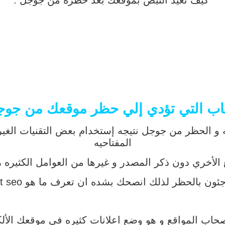
كيف تعيد النبض بموقعك بعد حظره من جوجل .
اب التي تؤدي إلي حظر موقعك من جوج
و الحظر من جوجل نتيجه إستخدام بعض التقنيات الغير م
المفتاحيه
أخري دون ذكر المصدر و غيرها من العوامل الكثيره ، 
 بشده ان تعرف ما هو black hat seo او ما يعرف بـ سيو القبعه السوداء .
 اصحاب المواقع و هو وضع اعلانات كثيره في موقعك الأ