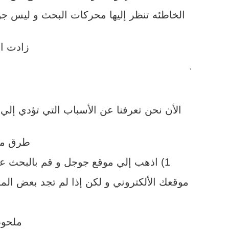
الخاطئه تنظر إليها محركات البحث و ليس ج
زادت ال
.
الأن نحن تعرفنا عن الأسباب التي تؤدي إ
طرق مخت
1) اذهب إلي موقع جوجل و قم بالبحث عن site: yourdomain.com و سوف تلاحظ ان النتائج هي عباره عن المواضيع التي تم نشرها في
موقعك الألكتروني و لكن إذا لم تجد بعض ال
ملحوظه : قم بتغي