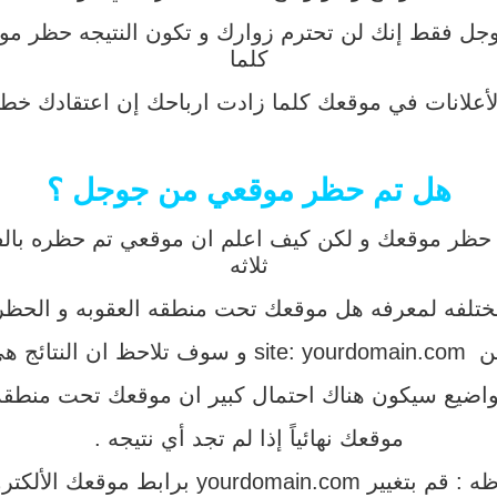
وجل فقط إنك لن تحترم زوارك و تكون النتيجه حظر موق
كلما
أعلانات في موقعك كلما زادت ارباحك إن اعتقادك خطأ 
هل تم حظر موقعي من جوجل ؟
لي حظر موقعك و لكن كيف اعلم ان موقعي تم حظره با
ثلاثه
لفه لمعرفه هل موقعك تحت منطقه العقوبه و الحظر ا
مواضيع سيكون هناك احتمال كبير ان موقعك تحت منطق
موقعك نهائياً إذا لم تجد أي نتيجه .
ير yourdomain.com برابط موقعك الألكتروني .