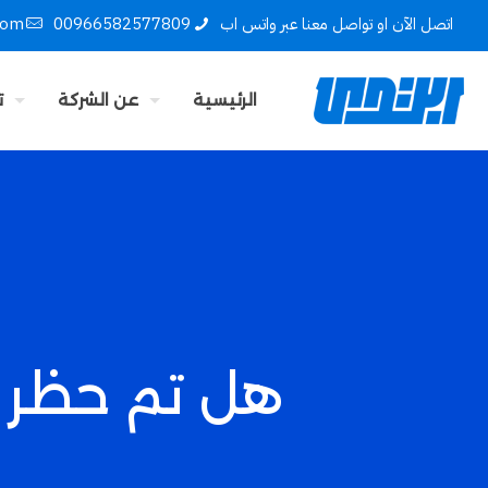
اتصل الآن او تواصل معنا عبر واتس اب
00966582577809
com
الرئيسية
عن الشركة
ت
هل تم حظر 