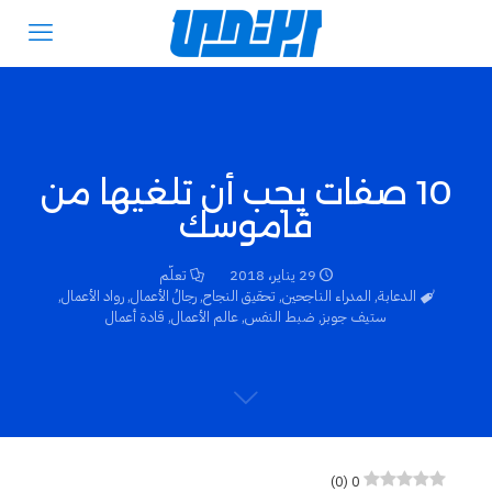
10 صفات يجب أن تلغيها من
قاموسك
29 يناير، 2018
تعلّم
الدعابة
,
المدراء الناجحين
,
تحقيق النجاح
,
رجالُ الأعمال
,
رواد الأعمال
,
ستيف جوبز
,
ضبط النفس
,
عالم الأعمال
,
قادة أعمال
)
0
(
0