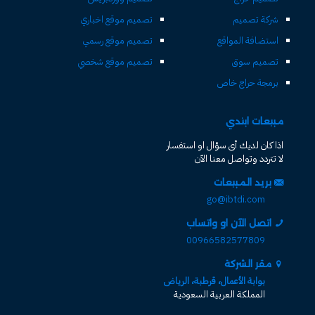
شركة تصميم
تصميم موقع اخباري
استضافة المواقع
تصميم موقع رسمي
تصميم سوق
تصميم موقع شخصي
برمجة حراج خاص
مبيعات ابتدي
اذا كان لديك أى سؤال او استفسار
لا تتردد وتواصل معنا الآن
بريد المبيعات
go@ibtdi.com
اتصل الآن او واتساب
00966582577809
مقر الشركة
بوابة الأعمال، قرطبة، الرياض
المملكة العربية السعودية