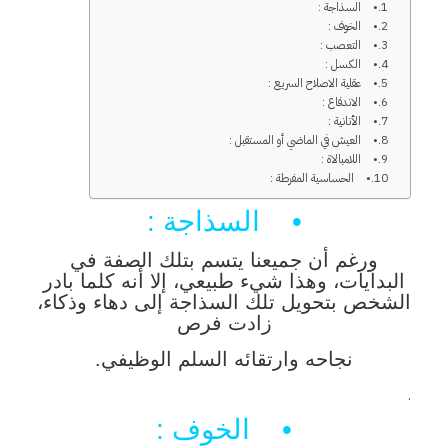
• السذاجة :
• الخوف :
• التعصب :
• الكسل :
• عقلية الاصلاح السريع :
• الاندفاع :
• الأنانية :
• العيش في الماضي أو المستقبل :
• اللامبالاة :
• الحساسية المفرطة :
• السذاجة :
ورغم أن جميعنا يتسم بتلك الصفة في
البدايات، وهذا شيء طبيعي، إلا أنه كلما بادر
الشخص بتحويل تلك السذاجة إلى دهاء وذكاء،
زادت فرص
نجاحه وارتقائه السلم الوظيفي.
.
• الخوف :