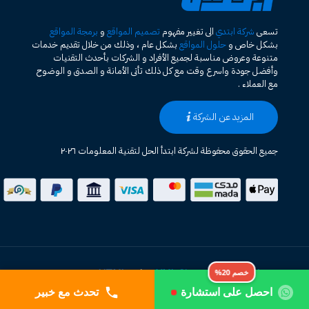
تسعى
شركة ابتدي
الى تغيير مفهوم
تصميم المواقع
و
برمجة المواقع
بشكل خاص و
حلول المواقع
بشكل عام ، وذلك من خلال تقديم خدمات
متنوعة وعروض مناسبة لجميع الأفراد و الشركات بأحدث التقنيات
وأفضل جودة واسرع وقت مع كل ذلك تأتى الأمانة و الصدق و الوضوح
مع العملاء .
المزيد عن الشركة
جميع الحقوق محفوظة لشركة ابتدأ الحل لتقنية المعلومات ٢٠٢٦
خصم 20%
خريطة الموقع HTML
XML Sitemap
|
احصل على استشارة
تحدث مع خبير