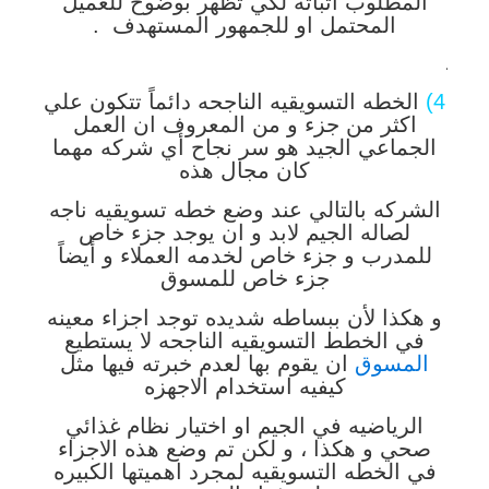
المطلوب اثباته لكي تظهر بوضوح للعميل
المحتمل او للجمهور المستهدف .
.
4)
الخطه التسويقيه الناجحه دائماً تتكون علي
اكثر من جزء و من المعروف ان العمل
الجماعي الجيد هو سر نجاح أي شركه مهما
كان مجال هذه
الشركه بالتالي عند وضع خطه تسويقيه ناجه
لصاله الجيم لابد و ان يوجد جزء خاص
للمدرب و جزء خاص لخدمه العملاء و أيضاً
جزء خاص للمسوق
و هكذا لأن ببساطه شديده توجد اجزاء معينه
في الخطط التسويقيه الناجحه لا يستطيع
المسوق
ان يقوم بها لعدم خبرته فيها مثل
كيفيه استخدام الاجهزه
الرياضيه في الجيم او اختيار نظام غذائي
صحي و هكذا ، و لكن تم وضع هذه الاجزاء
في الخطه التسويقيه لمجرد اهميتها الكبيره