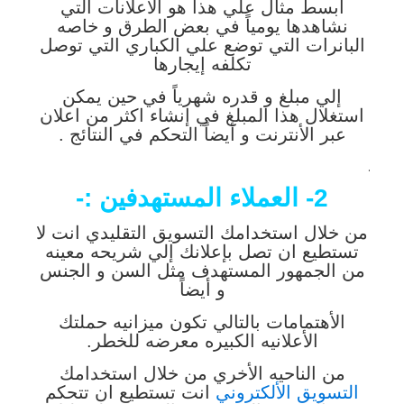
ابسط مثال علي هذا هو الأعلانات التي
نشاهدها يومياً في بعض الطرق و خاصه
البانرات التي توضع علي الكباري التي توصل
تكلفه إيجارها
إلي مبلغ و قدره شهرياً في حين يمكن
استغلال هذا المبلغ في إنشاء اكثر من اعلان
عبر الأنترنت و أيضاً التحكم في النتائج .
.
2- العملاء المستهدفين :-
من خلال استخدامك التسويق التقليدي انت لا
تستطيع ان تصل بإعلانك إلي شريحه معينه
من الجمهور المستهدف مثل السن و الجنس
و أيضاً
الأهتمامات بالتالي تكون ميزانيه حملتك
الأعلانيه الكبيره معرضه للخطر.
من الناحيه الأخري من خلال استخدامك
التسويق الألكتروني
انت تستطيع ان تتحكم