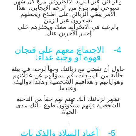
والزبائن عبر البريد الالكتروني مرة كل شهر
سيوحي لهم بنوع من الزخم الإيجابي. هذا
الأمر يبقي الزبائن على اطلاع ويجعلهم
يشعرون عبر الزمن
بالرغبة في الانخراط معك ويحفزهم على
إخبار الآخرين عنك.
.
4- الاجتماع معهم على فنجان
قهوة أو وجبة غداء:
حاول أن تقضي مع زبائنك وجهاً لوجه، في بيئة
خالية من المبيعات، قم بسؤالهم عن عائلاتهم
وهواياتهم وأهدافهم الشخصية وهكذا دواليك،
وعندما
تظهر لزبائنك أنك تهتم بهم حقاً من الناحية
الشخصية فإنهم سيكونون طوع بنانك مدى
الحياة.
.
5- أعياد الميلاد والذكريات