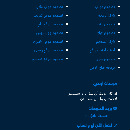
تصميم مواقع
تصميم موقع عقاري
شركة برمجة
تصميم موقع تدريب
تصميم متجر
تصميم موقع طبي
تصميم حراج
تصميم ووردبريس
شركة تصميم
تصميم موقع اخباري
استضافة المواقع
تصميم موقع رسمي
تصميم سوق
تصميم موقع شخصي
برمجة حراج خاص
مبيعات ابتدي
اذا كان لديك أى سؤال او استفسار
لا تتردد وتواصل معنا الآن
بريد المبيعات
go@ibtdi.com
اتصل الآن او واتساب