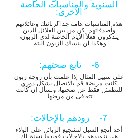
السنوية والمناسبات الخاصة
الأخرى:
هذه المناسبات هامة جدا ًلزبائنك وعائلاتهم
وأصدقائهم. كن من بين القلائل الذين
يتذكرون فعلاً الأيام الخاصة لدى الزبون،
وهكذا لن ينساك الزبون البتة.
.
6- تابع صحتهم:
على سبيل المثال إذا علمت بأن زوجة زبون
كانت مريضة قم بالاتصال بشكل دوري
للتطمئن فقط عن صحتها، وتسأل إن كانت
تتعافى من مرضها.
.
7- زودهم بالإحالات:
أحد أنجع السبل لتشجيع الزبائن على الولاء
هي تزويدهم بالإحالات فعندما تسنح لك