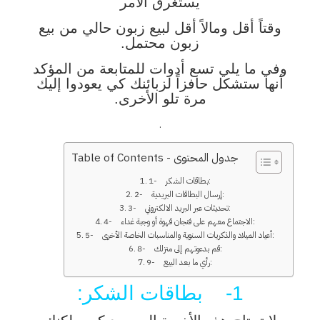
يستغرق الأمر
وقتاً أقل ومالاً أقل لبيع زبون حالي من بيع
زبون محتمل.
وفي ما يلي تسع أدوات للمتابعة من المؤكد
أنها ستشكل حافزاً لزبائنك كي يعودوا إليك
مرة تلو الأخرى.
.
Table of Contents - جدول المحتوى
1- بطاقات الشكر:
2- إرسال البطاقات البريدية:
3- تحديثات عبر البريد الالكتروني:
4- الاجتماع معهم على فنجان قهوة أو وجبة غداء:
5- أعياد الميلاد والذكريات السنوية والمناسبات الخاصة الأخرى:
8- قم بدعوتهم إلى منزلك:
9- رأي ما بعد البيع:
1- بطاقات الشكر: