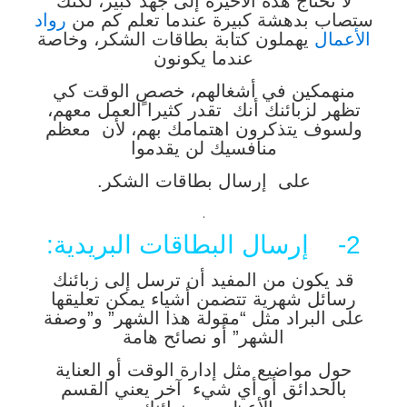
لا تحتاج هذه الأخيرة إلى جهد كبير، لكنك
ستصاب بدهشة كبيرة عندما تعلم كم من
رواد
الأعمال
يهملون كتابة بطاقات الشكر، وخاصة
عندما يكونون
منهمكين في أشغالهم، خصص الوقت كي
تظهر لزبائنك أنك تقدر كثيرا ًالعمل معهم،
ولسوف يتذكرون اهتمامك بهم، لأن معظم
منافسيك لن يقدموا
على إرسال بطاقات الشكر.
.
2- إرسال البطاقات البريدية:
قد يكون من المفيد أن ترسل إلى زبائنك
رسائل شهرية تتضمن أشياء يمكن تعليقها
على البراد مثل “مقولة هذا الشهر” و”وصفة
الشهر” أو نصائح هامة
حول مواضيع مثل إدارة الوقت أو العناية
بالحدائق أو أي شيء آخر يعني القسم