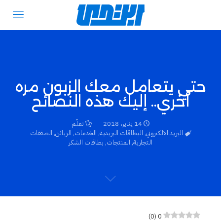
حتي يتعامل معك الزبون مره
أخري.. إليك هذه النصائح
14 يناير، 2018
تعلّم
البريد الالكتروني
,
البطاقات البريدية
,
الخدمات
,
الزبائن
,
الصفقات
التجارية
,
المنتجات
,
بطاقات الشكر
)
0
(
0