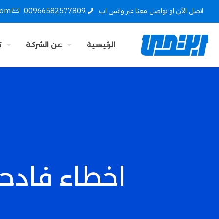
اتصل الآن او تواصل معنا عبر واتس اب
00966582577809
com
الرئيسية
عن الشركة
ت
اخطاء فادحة