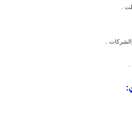
لت .
الشركات .
.
: