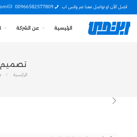
اتصل الآن او تواصل معنا عبر واتس اب
00966582577809
com
الرئيسية
عن الشركة
ت
تصميم م
الرئيسية
م