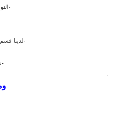
-التو
-لدينا قسم
-ن
.
وم