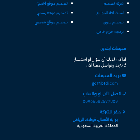
شركة تصميم
تصميم موقع اخباري
استضافة المواقع
تصميم موقع رسمي
تصميم سوق
تصميم موقع شخصي
برمجة حراج خاص
مبيعات ابتدي
اذا كان لديك أى سؤال او استفسار
لا تتردد وتواصل معنا الآن
بريد المبيعات
go@ibtdi.com
اتصل الآن او واتساب
00966582577809
مقر الشركة
بوابة الأعمال، قرطبة، الرياض
المملكة العربية السعودية