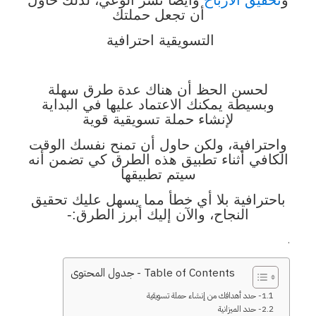
و
تحقيق الأرباح
وأيضاً نشر الوعي، لذلك حاول
أن تجعل حملتك
التسويقية احترافية
لحسن الحظ أن هناك عدة طرق سهلة
وبسيطة يمكنك الاعتماد عليها في البداية
لإنشاء حملة تسويقية قوية
واحترافية، ولكن حاول أن تمنح نفسك الوقت
الكافي أثناء تطبيق هذه الطرق كي تضمن أنه
سيتم تطبيقها
باحترافية بلا أي خطأ مما يسهل عليك تحقيق
النجاح، والآن إليك أبرز الطرق:-
.
Table of Contents - جدول المحتوى
1- حدد أهدافك من إنشاء حملة تسويقية
2- حدد الميزانية