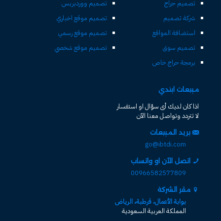
تصميم حراج
تصميم ووردبريس
شركة تصميم
تصميم موقع اخباري
استضافة المواقع
تصميم موقع رسمي
تصميم سوق
تصميم موقع شخصي
برمجة حراج خاص
مبيعات ابتدي
اذا كان لديك أى سؤال او استفسار
لا تتردد وتواصل معنا الآن
بريد المبيعات
go@ibtdi.com
اتصل الآن او واتساب
00966582577809
مقر الشركة
بوابة الأعمال، قرطبة، الرياض
المملكة العربية السعودية