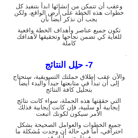
وعقب أن تتمكن من إنشائها ابدأ بتنفيذ كل
خطوات هذه الخطة على أرض الواقع، ولكن
يجب أن نذكر أيضاً بأن
تكون جميع عناصر وأهداف الخطة واقعية
للغاية كي تضمن نجاحها وتحقيقها لأهدافك
كاملة
.
7- حلِل النتائج
والآن عقب إطلاق حملتك التسويقية، ستحتاج
إلى أن تبدأ في متابعتها جيداً والبدء أيضاً
بتحليل كافة النتائج
التي حققتها هذه الحملة، سواء كانت نتائج
إيجابية أو سلبية، فإن كانت إيجابية فذلك
الأمر سيكون لكونك اتبعت
جميع الخطوات والعوامل الصحيحة بشكل
احترافي، أما في حالة إن وجدت مُشكلة ما
فهذا يعني أنك قد