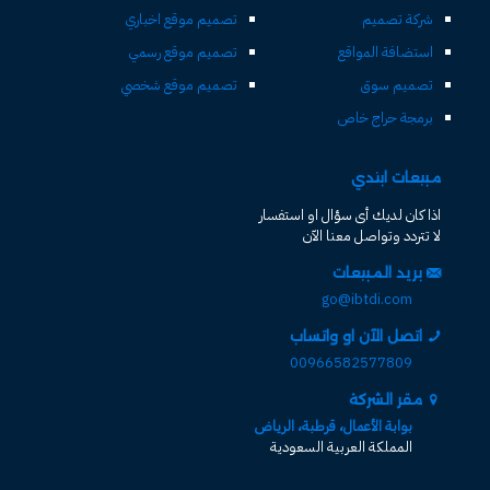
شركة تصميم
تصميم موقع اخباري
استضافة المواقع
تصميم موقع رسمي
تصميم سوق
تصميم موقع شخصي
برمجة حراج خاص
مبيعات ابتدي
اذا كان لديك أى سؤال او استفسار
لا تتردد وتواصل معنا الآن
بريد المبيعات
go@ibtdi.com
اتصل الآن او واتساب
00966582577809
مقر الشركة
بوابة الأعمال، قرطبة، الرياض
المملكة العربية السعودية