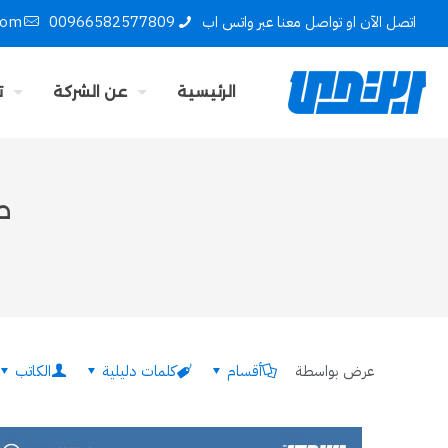
اتصل الآن او تواصل معنا عبر واتس اب
00966582577809
com
الرئيسية
عن الشركة
ت
ط
عرض بواسطة
أقسام
كلمات دليلية
الكاتب