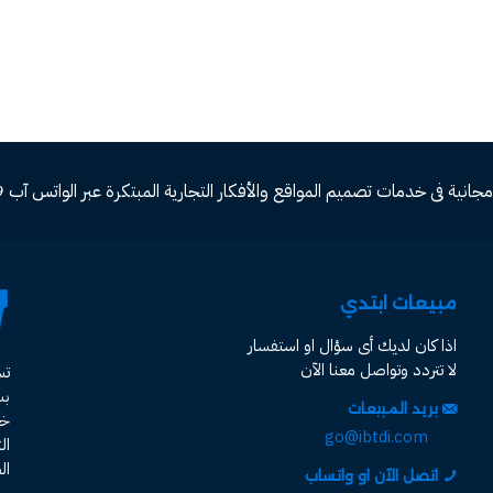
ة فى خدمات تصميم المواقع والأفكار التجارية المبتكرة عبر الواتس آب 00966582577809
مبيعات ابتدي
اذا كان لديك أى سؤال او استفسار
لا تتردد وتواصل معنا الآن
ت
ب
بريد المبيعات
خد
go@ibtdi.com
ال
ال
اتصل الآن او واتساب