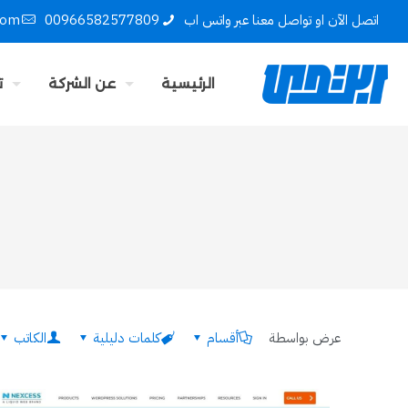
اتصل الآن او تواصل معنا عبر واتس اب
00966582577809
com
الرئيسية
عن الشركة
ت
عرض بواسطة
أقسام
كلمات دليلية
الكاتب