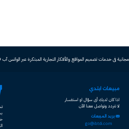
ة فى خدمات تصميم المواقع والأفكار التجارية المبتكرة عبر الواتس آب 00966582577809
مبيعات ابتدي
اذا كان لديك أى سؤال او استفسار
لا تتردد وتواصل معنا الآن
ت
ب
بريد المبيعات
خد
go@ibtdi.com
ال