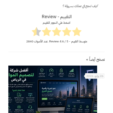
كيف تنجح في عملك بسهولة ؟
التقييم - Review
اضغط علي النجوم للتقييم
متوسط التقييم - Review
/ 5. عدد الأصوات
4.6
2840
تصفح أيضاً »
26 يوليو، 2026