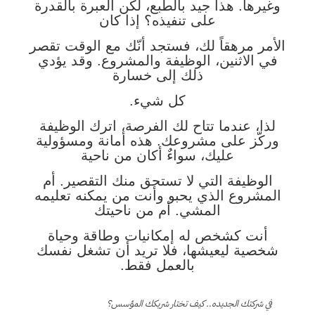
وغيرها. هذا جيد بالطبع، لكن العبرة بالقدرة
على تنفيذه؟ إذا كان
الأمر مرهقاً لك، فستجد أنّك مع الوقت تقصر
في الاثنين، الوظيفة والمشروع. وقد يؤدي
ذلك إلى خسارة
كل شيء.
لذا، عندما تتاح لك الفرصة، اترك الوظيفة
وركّز على مشروعك. هذه أمانة ومسؤولية
عليك، سواءٌ أكان من ناحية
الوظيفة التي لا تستحق منك التقصير. أم
المشروع الذي يحبو وأنت من يمكنه تعليمه
المشي. أم من ناحيتك
أنت كشخص له إمكانيات وطاقة وحياة
شخصية ليعيشها، فلا تريد أن تشغل نفسك
بالعمل فقط.
في شركتك الجديده.. كيف تختار شريكك المؤسس؟