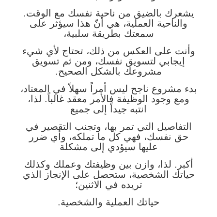
يشعرك بالضيق من ناحية نفسك مع الوقت.
والناحية العملية، هي أنّ هذا سيؤثر على
سمعتك بطريقة سلبية،
وأنت على العكس من ذلك، تحتاج لأي شيء
إيجابي لتسويق نفسك، ومن ثم تسويق
مشروعك بالشكل الصحيح.
بدء مشروع ناجح ليس أمراً سهلاً في المعتاد،
ومع وجود الوظيفة فالأمر معقد غالباً. لذا،
انتبه جيداً إلى جميع
التفاصيل التي تمر بها، وتجنب التقصير في
حق نفسك، فهي كل ما تملكه، وأي ضرر
عليها سيؤدي إلى مشكلة
أكبر. لذا، وازن بين وظيفتك وعملك وكذلك
حياتك الشخصية، ستحصل على الإنجاز الذي
تريده في الاثنين؛
حياتك العملية والشخصية.