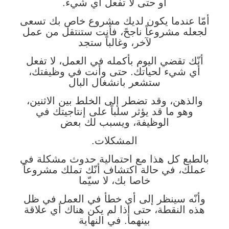
أو حتى لا تفعل أي شيء.
أمّا عندما يكون لديك مشروع خاص بك تسعى
لجعله مشروعاً ناجحً، فأنت ستنتقل من عمل
لآخر، وغالباً ستجد
أنّك تقضي اليوم بأكمله في العمل، لا تفعل
أي شيء لحياتك. حتى وأنت في وظيفتك،
ستشعر بانشغال البال
والذهن، وقد تضطر إلى الخلط بين الاثنين،
وهو ما قد يؤثر سلباً على إنتاجيتك في
الوظيفة، ويسبب لك بعض
المشكلات.
بالطبع كل هذا مع احتمالية حدوث مشكلة في
عملك، في حالة اكتشاف أنّك تملك مشروعاً
خاصا بك، لا سيّما
وأنّه سينظر إلى أي خطأ في العمل في ظل
هذه النقطة، حتى إذا لم يكن هناك أي علاقة
بينهما. في النهاية