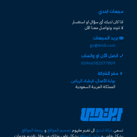
مبيعات ابتدي
اذا كان لديك أى سؤال او استفسار
لا تتردد وتواصل معنا الآن
بريد المبيعات
go@ibtdi.com
اتصل الآن او واتساب
00966582577809
مقر الشركة
بوابة الأعمال، قرطبة، الرياض
المملكة العربية السعودية
تسعى
شركة ابتدي
الى تغيير مفهوم
تصميم المواقع
و
برمجة المواقع
بشكل خاص و
حلول المواقع
بشكل عام ، وذلك من خلال تقديم خدمات