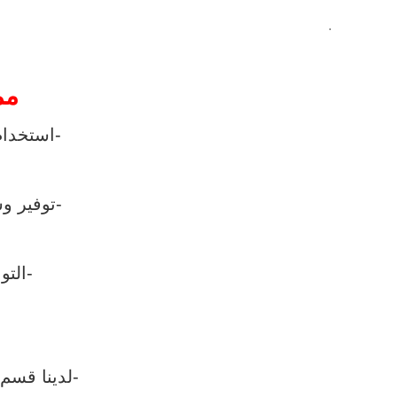
.
مم
-استخدام
-توفير و
-التو
-لدينا قسم