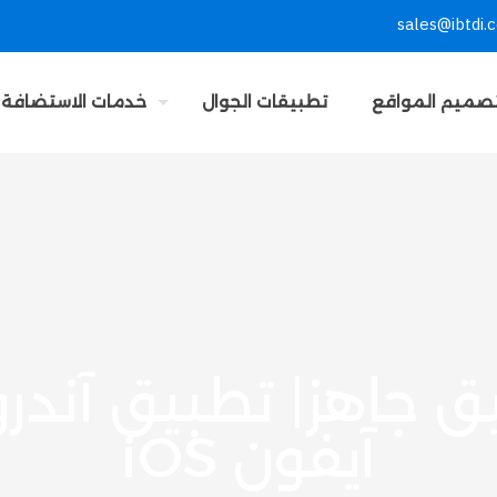
sales@ibtdi.
صميم المواقع
تطبيقات الجوال
خدمات الاستضافة
 جاهز| تطبيق آندرو
آيفون iOS