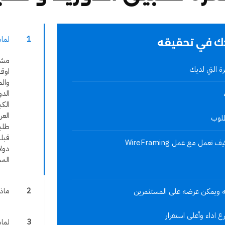
1
لماذ
دك في تحقيقه
مشا
رة التي لديك
اوق
والم
الكب
العر
طلوب
مع عمل WireFraming
دولا
المس
2
ماذا
ه ويمكن عرضه على المستثمرين
 اداء وأعلى استقرار
3
لماذ