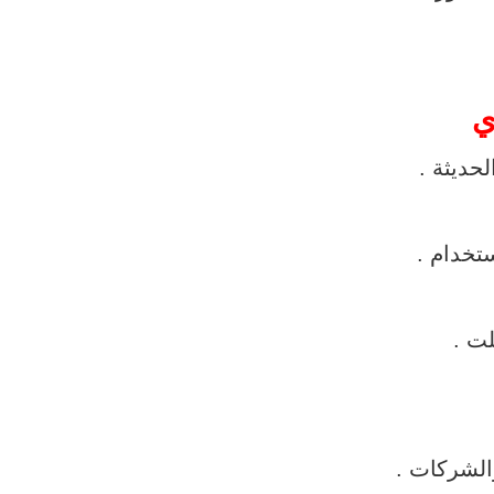
ي
حديثة .
تخدام .
لت .
الشركات .