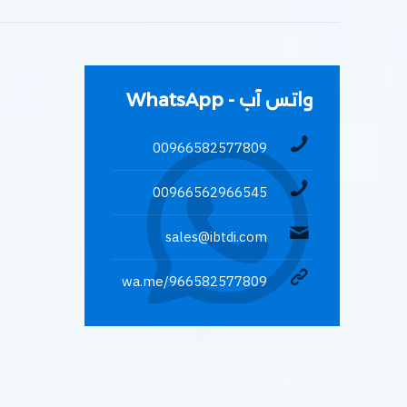
واتس آب - WhatsApp
00966582577809
00966562966545
sales@ibtdi.com
wa.me/966582577809