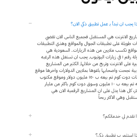
ا يجب ان تبدأ بـ عمل تطبيق ذكي الان؟
ريع الانترنت هي المستقبل فجميع الناس الان تقضي
ات طويلة على تطبيقات الجوال والمواقع وهذي التطبيقات
واقع تكسب ملايين من هذه الزيارات.. السعودية هي
الدولة رقم ١ في زيارات اليوتيوب, يجب ان تستغل هذه الرغبه
يرة على الانترنت وتربح من خلالها, الكثير من المشاريع
بية نجحت واصحابها باعوها بملايين الدولارات واخرها موقع
طلبات دوت كوم تم بيعه ب ١٥٠ مليون دولار وموقع مكتوب
قبله تم بيعه ب ١٠٠ مليون وسوق دوت كوم باكثر من مليار
ر، كل هذا يدل على ان المشاريع الرقمية الان هي
تقبل وهي الاكثر ربحاً
 تقدم لي خدماتكم؟
ا استثمر ب تطبيق ذكي؟