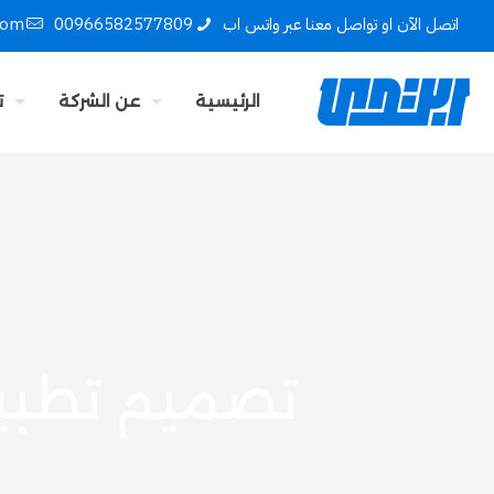
اتصل الآن او تواصل معنا عبر واتس اب
00966582577809
com
الرئيسية
عن الشركة
ت
تصميم تطبيق