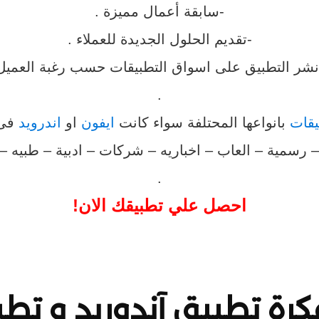
-سابقة أعمال مميزة .
-تقديم الحلول الجديدة للعملاء .
نشر التطبيق على اسواق التطبيقات حسب رغبة العميل
.
يقات
بانواعها المحتلفة سواء كانت
ايفون
او
اندرويد
فى 
– رسمية – العاب – اخباريه – شركات – ادبية – طبيه – 
.
احصل علي تطبيقك الان!
رة تطبيق آندوريد و تط