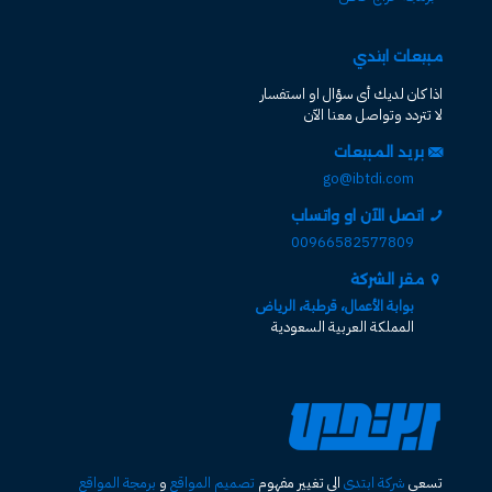
مبيعات ابتدي
اذا كان لديك أى سؤال او استفسار
لا تتردد وتواصل معنا الآن
بريد المبيعات
go@ibtdi.com
اتصل الآن او واتساب
00966582577809
مقر الشركة
بوابة الأعمال، قرطبة، الرياض
المملكة العربية السعودية
تسعى
شركة ابتدي
الى تغيير مفهوم
تصميم المواقع
و
برمجة المواقع