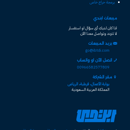
برمجة حراج خاص
مبيعات ابتدي
اذا كان لديك أى سؤال او استفسار
لا تتردد وتواصل معنا الآن
بريد المبيعات
go@ibtdi.com
اتصل الآن او واتساب
00966582577809
مقر الشركة
بوابة الأعمال، قرطبة، الرياض
المملكة العربية السعودية