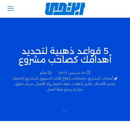
5 قواعد ذهبية لتحديد
أهدافك كصاحب مشروع
16 ديسمبر، 2017
تعلّم
أصحاب المشاريع
,
اجتماعات
,
ارتفاع الأداء
,
التسويق
,
المشاريع الناجحة
,
تحديد الأهداف
,
تقليل النفقات
,
خطه ناجحة
,
رواد الأعمال
,
شريك تجاري
,
ميزانية
,
وضع خطة العمل