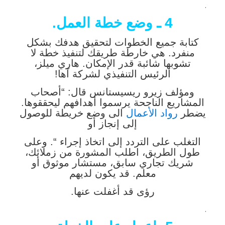
.
4 ـ وضع خطة العمل.
كتابة جميع الخطوات لتحقيق هدفك بشكل
منفرد. هي خارطة طريقك لتنفيذ خطة لا
تشوبها شائبة قدر الإمكان. هاري ميلز،
الرئيس التنفيذي لشركة آها!
ومؤلف زيرو ريسيستانس قال: “أصحاب
المشاريع الناجحة يرسموا أهدافهم ليحققوها.
يضطر
رواد الأعمال
الى وضع خريطة للوصول
إلى إنجاز أو
التغلب على التردد إلى اتخاذ إجراء “. وعلى
طول الطريق، اطلب المشورة من زملائك،
شريك تجاري سابق، مستشار
موثوق أو
معلم. قد يكون لديهم
رؤى قد أغفلت عنها.
.