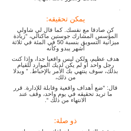
.
يمكن تحقيقه:
كن صادقا مع نفسك. كما قال لي شاولي
المؤسس المشارك جوستين ماكنالي، “زيادة
ميزانية التسويق بنسبة 50 في المئة في ثلاثة
أشهر يبدو وكأنه
هدف عظيم، ولكن ليس واقعيا جدا، وإذا كنت
رجل واحد أو لم يكن لديك الموارد للقيام
بذلك، سوف ينتهي بك الأمر بالإحباط. ” وبدلا
من ذلك،
قال: “ضع أهداف واقعية وقابلة للإدارة. قرر
ما تريد تحقيقه في يوم واحد، وقف عند
الانتهاء من ذلك “.
.
ذو صلة: