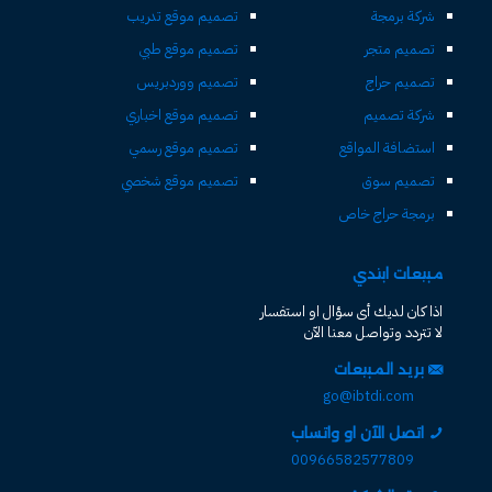
شركة برمجة
تصميم موقع تدريب
تصميم متجر
تصميم موقع طبي
تصميم حراج
تصميم ووردبريس
شركة تصميم
تصميم موقع اخباري
استضافة المواقع
تصميم موقع رسمي
تصميم سوق
تصميم موقع شخصي
برمجة حراج خاص
مبيعات ابتدي
اذا كان لديك أى سؤال او استفسار
لا تتردد وتواصل معنا الآن
بريد المبيعات
go@ibtdi.com
اتصل الآن او واتساب
00966582577809