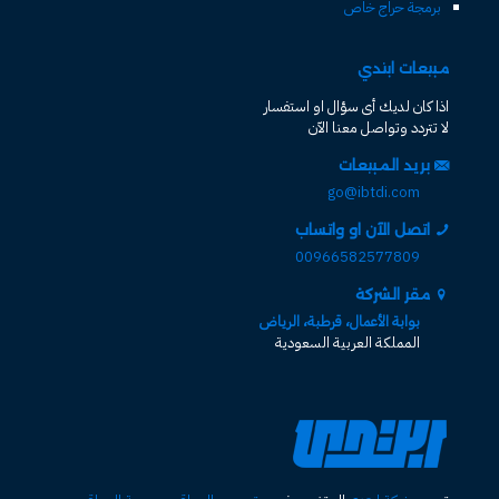
برمجة حراج خاص
مبيعات ابتدي
اذا كان لديك أى سؤال او استفسار
لا تتردد وتواصل معنا الآن
بريد المبيعات
go@ibtdi.com
اتصل الآن او واتساب
00966582577809
مقر الشركة
بوابة الأعمال، قرطبة، الرياض
المملكة العربية السعودية