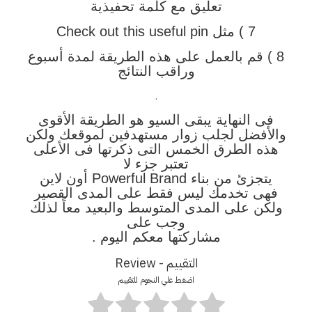
تعليق مع كلمة تحفيذية
7 ) مثل Check out this useful pin
8 ) قم بالعمل على هذه الطريقة لمدة أسبوع
وراقب النتائج
.
فى النهاية يبقى السيو هو الطريقة الأقوى
والأفضل لجلب زوار مستهدفين لموقعك ولكن
هذه الطرق الخمس التى ذكرتها فى الأعلى
تعتبر جزء لا
يتجزئ من بناء Powerful Brand أون لاين
فهى تخدمك ليس فقط على المدى القصير
ولكن على المدى المتوسط والبعيد معاً لذلك
وجب على
مشاركتها معكم اليوم .
التقييم - Review
اضغط علي النجوم للتقييم