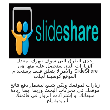
إحدى الطرق التى سوف تبهرك بمعدل
الزيارات الذى ستحصل عليه منها هى
SlideShare والأمر لا يتعلق فقط بإستخدام
الموقع كوسيلة لجلب
زيارات لموقعك ولكن يتسع ليشمل دفع نتائج
موقعك فى محركات البحث وربما أيضاً زيادة
مبيعاتك أو إشتراكات الزوار فى قائمتك
البريدية إلخ …