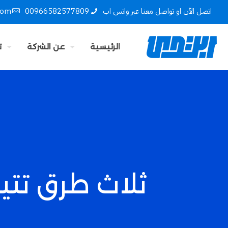
اتصل الآن او تواصل معنا عبر واتس اب
00966582577809
com
الرئيسية
عن الشركة
ت
ثلاث طرق تتي