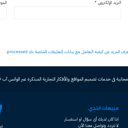
البريد الإلكتروني
*
الموق
عرف المزيد عن كيفية التعامل مع بيانات التعليقات الخاصة بك processed
.
ة فى خدمات تصميم المواقع والأفكار التجارية المبتكرة عبر الواتس آب 00966582577809
مبيعات ابتدي
اذا كان لديك أى سؤال او استفسار
لا تتردد وتواصل معنا الآن
ت