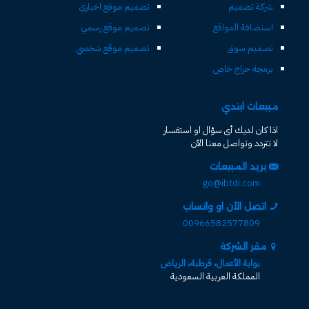
شركة تصميم
تصميم موقع اخباري
استضافة المواقع
تصميم موقع رسمي
تصميم سوق
تصميم موقع شخصي
برمجة حراج خاص
مبيعات ابتدي
اذا كان لديك أى سؤال او استفسار
لا تتردد وتواصل معنا الآن
بريد المبيعات
go@ibtdi.com
اتصل الآن او واتساب
00966582577809
مقر الشركة
بوابة الأعمال، قرطبة، الرياض
المملكة العربية السعودية