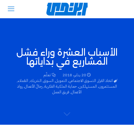
الأسباب العشرة وراء فشل
المشاريع في بداياتها
20 يناير، 2018
تعلّم
اتخاذ القرار
,
التسوق الاجتماعي
,
التمويل
,
السوق
,
الشريك
,
العُملاء
,
المستثمرون
,
المستهلكين
,
حماية الملكية الفكرية
,
رجالُ الأعمال
,
رواد
الأعمال
,
فريق العمل