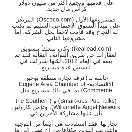
على قدميها وتجمع أكثر من مليون دولار
كرأس مال جديد.
فمشروعها الأول (Osoeco.com) المرتكز
على مبدأ التسوق الاجتماعي السليم لم يكتب
له النجاح وقد قامت لاحقاً بحل الشركة. أما
مشروعها الثاني
(Reallead.com) وكان متعلقاً بتسويق
العقارات عن طريق الهواتف النقالة فقد تم
بيعه في العام 2012. لكنها شاركت في
تأسيس عدة مشاريع
خاصة بـ (غرفة تجارة منطقة يوجين
الاقتصادية- Eugene Area Chamber of
Commerce) بما في ذلك مشاريع مثل
(Smart-ups Pub Talks) و (the Southern
Willamette Angel Network). وتؤمن كارولين
بأن عليها مشاركة الآخرين في
تجاربها، فقد استفادت هي أيضاً من التوجيه
والتدريب اللّذين مكناها من أن تصل إلى ما