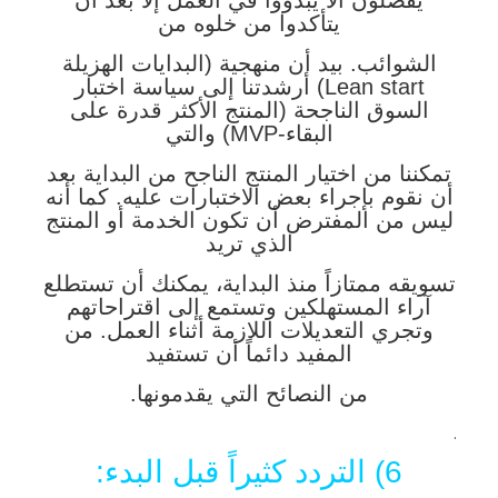
يفضلون ألا يبدؤوا في العمل إلا بعد أن
يتأكدوا من خلوه من
الشوائب. بيد أن منهجية (البدايات الهزيلة
Lean start) أرشدتنا إلى سياسة اختبار
السوق الناجحة (المنتج الأكثر قدرة على
البقاء-MVP) والتي
تمكننا من اختيار المنتج الناجح من البداية بعد
أن نقوم بإجراء بعض الاختبارات عليه. كما أنه
ليس من المفترض أن تكون الخدمة أو المنتج
الذي تريد
تسويقه ممتازاً منذ البداية، يمكنك أن تستطلع
آراء المستهلكين وتستمع إلى اقتراحاتهم
وتجري التعديلات اللازمة أثناء العمل. من
المفيد دائماً أن تستفيد
من النصائح التي يقدمونها.
.
6) التردد كثيراً قبل البدء: