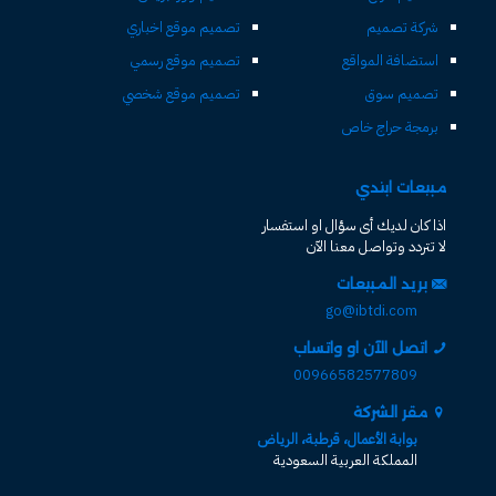
شركة تصميم
تصميم موقع اخباري
استضافة المواقع
تصميم موقع رسمي
تصميم سوق
تصميم موقع شخصي
برمجة حراج خاص
مبيعات ابتدي
اذا كان لديك أى سؤال او استفسار
لا تتردد وتواصل معنا الآن
بريد المبيعات
go@ibtdi.com
اتصل الآن او واتساب
00966582577809
مقر الشركة
بوابة الأعمال، قرطبة، الرياض
المملكة العربية السعودية