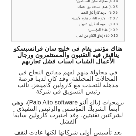
4) محاولة تحقيق المستحيل:
5) عدم التحدث مع العملاء:
6) التردد كثيراً قبل البدء:
7) الالتزام التام بالفكرة الأصلية:
8) اللجوء فقط إلى التمويل:
9) عقدة المؤسس:
10) إنفاق الكثير من المال:
هناك مؤتمر يقام فى خليج سان فرانسيسكو
يناقش فيه التقنيون و
المستثمرون
و
رجال
الأعمال
الشباب اسباب فشل تجاربهم
في محاولة منهم لفهم مفاتيح النجاح في
المجالات المختلفة. وقد كان لدينا فرصة
مذهلة للتحدث مع كارولين كامينغز، نائب
رئيس التسويق في شركة
برمجيات (بالو ألتو Palo Alto software)، وهي
أيضاً الشريك المؤسس والرئيس التنفيذي
لشركتين تقنيتين. وقد اختبرت كارولين سابقاً
الفشل
بعد تأسيس أولى شركاتها لكنها عادت لتقف