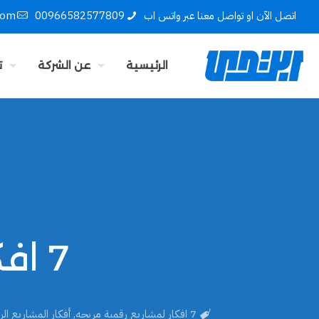
اتصل الآن او تواصل معنا عبر واتس اب
00966582577809
com
الرئيسية
عن الشركة
ت
7 افكار لمشاريع رقمية مربحه
7 افكار لمشاريع رقمية مربحه
,
أفكار المشاريع الر