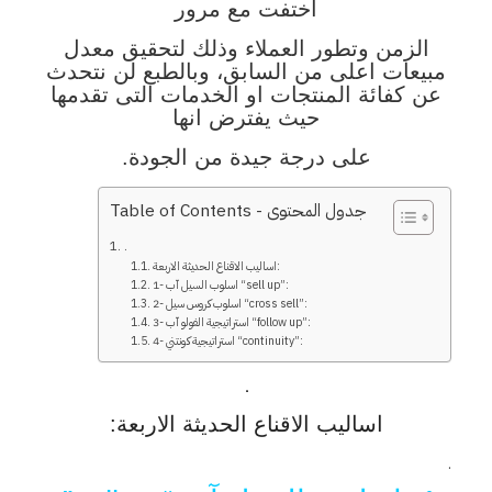
اختفت مع مرور
الزمن وتطور العملاء وذلك لتحقيق معدل
مبيعات اعلى من السابق، وبالطبع لن نتحدث
عن كفائة المنتجات او الخدمات التى تقدمها
حيث يفترض انها
على درجة جيدة من الجودة.
Table of Contents - جدول المحتوى
.
اساليب الاقناع الحديثة الاربعة:
1- اسلوب السيل آب “sell up”:
2- اسلوب كروس سيل “cross sell”:
3- استراتيجية الفولو آب “follow up”:
4- استراتيجية كونتني “continuity”:
.
اساليب الاقناع الحديثة الاربعة:
.