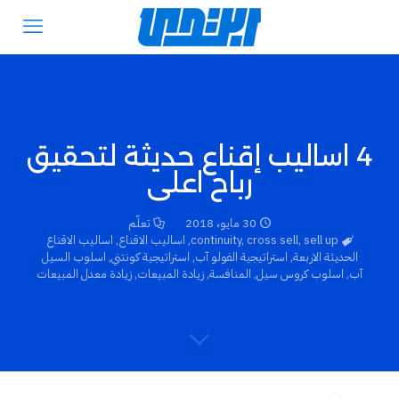
4 اساليب إقناع حديثة لتحقيق
رباح اعلى
30 مايو، 2018
تعلّم
sell up
,
cross sell
,
continuity
,
اساليب الاقناع
,
اساليب الاقناع
الحديثة الاربعة
,
استراتيجية الفولو آب
,
استراتيجية كونتني
,
اسلوب السيل
آب
,
اسلوب كروس سيل
,
المنافسة
,
زيادة المبيعات
,
زيادة معدل المبيعات