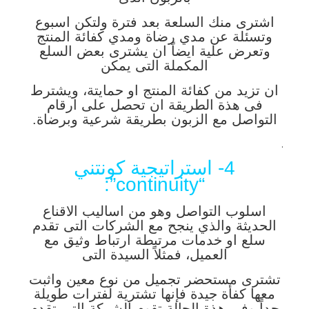
اشترى منك السلعة بعد فترة ولتكن اسبوع
وتسئلة عن مدي رضاة ومدي كفائة المنتج
وتعرض علية ايضاً ان يشترى بعض السلع
المكملة التى يمكن
ان تزيد من كفائة المنتج او حمايتة، ويشترط
فى هذة الطريقة ان تحصل على ارقام
التواصل مع الزبون بطريقة شرعية وبرضاة.
.
4- استراتيجية كونتني
“continuity”:
اسلوب التواصل وهو من اساليب الاقناع
الحديثة والذي ينجح مع الشركات التى تقدم
سلع او خدمات مرتبطة ارتباط وثيق مع
العميل، فمثلاً السيدة التى
تشترى مستحضر تجميل من نوع معين واثبت
معها كفأة جيدة فإنها تشترية لفترات طويلة
جداً وفي هذة الحالة تقوم الشركة التى تقدم