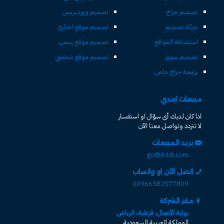
تصميم حراج
تصميم ووردبريس
شركة تصميم
تصميم موقع اخباري
استضافة المواقع
تصميم موقع رسمي
تصميم سوق
تصميم موقع شخصي
برمجة حراج خاص
مبيعات ابتدي
اذا كان لديك أى سؤال او استفسار
لا تتردد وتواصل معنا الآن
بريد المبيعات
go@ibtdi.com
اتصل الآن او واتساب
00966582577809
مقر الشركة
بوابة الأعمال، قرطبة، الرياض
المملكة العربية السعودية