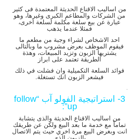
من اساليب الاقناع الحديثة المعتمدة فى كثير
من الشركات والمطاعم الكبرى وغيرها، وهو
عبارة عن بيع سلعة مكلمة لسلعة اخرى،
فمثلا عندما يذهب
احد الاشخاص لشراء وجبة من مطعم ما
فيقوم الموظف بعرض مشروب ما وبالتالى
يشتريها الزبون وتزيد المبيعات، وهذة
الطريقة تعتمد على ابراز
فوائد السلعة التكميلية وان فشلت في ذلك
فيشعر الزبون انك تستغلة.
.
3- استراتيجية الفولو آب “follow
up”:
من اساليب الاقناع الحديثة والذى يتشابة
تماماً مع خدمة ما بعد البيع ولكن عن طريقك
انت وبغرض البيع مرة اخري حيث يتم الاتصال
بالزبون الذى