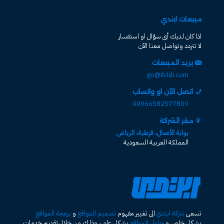
مبيعات ابتدي
اذا كان لديك أى سؤال او استفسار
لا تتردد وتواصل معنا الآن
بريد المبيعات
go@ibtdi.com
اتصل الآن او واتساب
00966582577809
مقر الشركة
بوابة الأعمال، قرطبة، الرياض
المملكة العربية السعودية
تسعى
شركة ابتدي
الى تغيير مفهوم
تصميم المواقع
و
برمجة المواقع
بشكل خاص و
حلول المواقع
بشكل عام ، وذلك من خلال تقديم خدمات