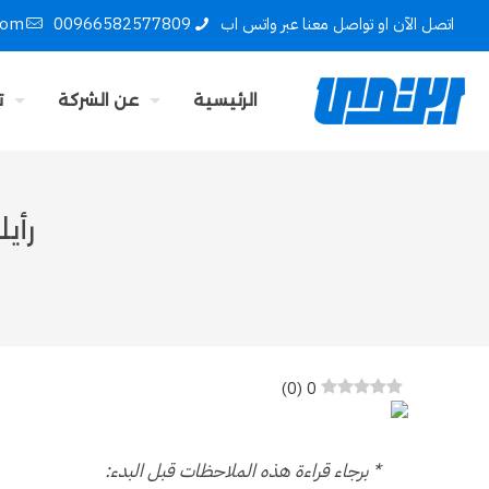
اتصل الآن او تواصل معنا عبر واتس اب
00966582577809
com
الرئيسية
عن الشركة
ت
رأي
)
0
(
0
* برجاء قراءة هذه الملاحظات قبل البدء: