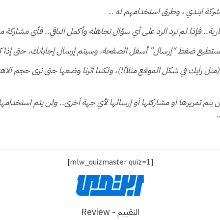
 شركة ابتدي ، وطرق استخدامهم له ..
يارية.. فإذا لم ترد الرد على أي سؤال تجاهله وأكمل الباقي.. فأي مشار
 تستطيع ضغط “إرسال” أسفل الصفحة، وسيتم إرسال إجاباتك، حتى إذا كن
ًا (مثل رأيك في شكل الموقع مثلاً!!)، ولكننا آثرنا وضعها حتى نرى حجم ا
 تمريرها أو مشاركتها أو إرسالها لأي جهة أخرى.. ولن يتم استخدامها من
.
[mlw_quizmaster quiz=1]
التقييم - Review