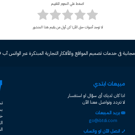
اضغط علي النجوم للتقييم
لا توجد أصوات حتى الآن! كن أول من يقيم هذا المنشور.
ة فى خدمات تصميم المواقع والأفكار التجارية المبتكرة عبر الواتس آب 00966582577809
مبيعات ابتدي
اذا كان لديك أى سؤال او استفسار
لا تتردد وتواصل معنا الآن
ت
ب
بريد المبيعات
خد
go@ibtdi.com
ال
ال
اتصل الآن او واتساب